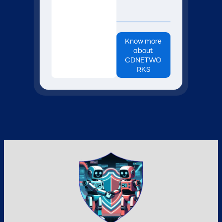
Know more
about
CDNETWO
RKS