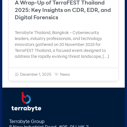
A Wrap-Up of TerraFEST Thailand
2025: Key Insights on CDR, EDR, and
Digital Forensics
Terrabyte Thailand, Bangkok – Cybersecurity
leaders, industry professionals, and technology
innovators gathered on 20 November 2025 for
TerraFEST Thailand, a focused event designed to
address the rapidly evolving threat landscape, […]
December 1, 2025
News
Terrabyte Group
8 New Industrial Road, #05-01 LHK 3